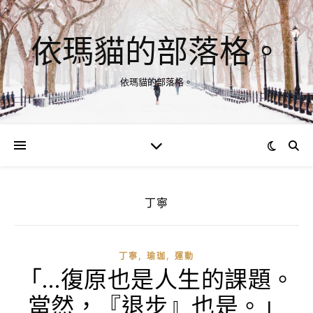
依瑪貓的部落格。
依瑪貓的部落格。
丁寧
,
,
丁寧
瑜珈
運動
「…復原也是人生的課題。
當然，『退步』也是。」