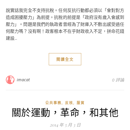
說實話我完全不支持抗稅。任何反抗行動都必須以「會對對方
造成困擾壓力」為前提。抗稅的前提是「政府沒有歲入會感到
壓力」。問題是我們的執政者曾經為了財庫入不敷出感受過任
何壓力嗎？沒有啊！政客根本不在乎財政收入不足，拼命花錢
建設...
閱讀全文
imacat
0 評論
,
,
公共事務
反核
服貿
關於運動，革命，和其他
2014 年 5 月 3 日