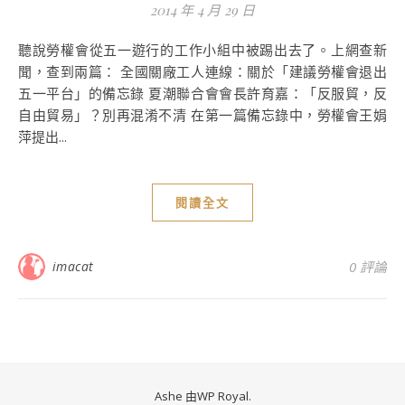
2014 年 4 月 29 日
聽說勞權會從五一遊行的工作小組中被踢出去了。上網查新
聞，查到兩篇： 全國關廠工人連線：關於「建議勞權會退出
五一平台」的備忘錄 夏潮聯合會會長許育嘉：「反服貿，反
自由貿易」？別再混淆不清 在第一篇備忘錄中，勞權會王娟
萍提出...
閱讀全文
imacat
0 評論
Ashe 由
WP Royal
.