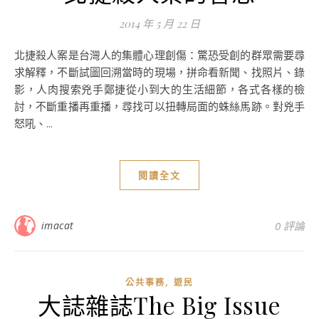
2014 年 5 月 22 日
北捷殺人案是台灣人的集體心理創傷：驚恐受創的群眾需要尋
求解釋，不斷試圖回溯當時的現場，拼命看新聞、找照片、錄
影，人肉搜索兇手鄭捷從小到大的生活細節，各式各樣的檢
討，不斷重播再重播，尋找可以扭轉局面的蛛絲馬跡。對兇手
怒吼、...
閱讀全文
imacat
0 評論
,
公共事務
遊民
大誌雜誌The Big Issue