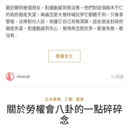
最近聽到幾個朋友，對運動感到很沮喪。他們對這個麻木不仁
的政府徹底失望，無論怎麼大聲呼喊抗爭它都聽不到，只會拿
警棍、法律對付人民，保護它自己耳根清靜。這些朋友對政府
徹底失望，對運動感到灰心，覺得再怎麼抗爭，都會失敗，都
沒有...
閱讀全文
imacat
0 評論
,
,
公共事務
工運
服貿
關於勞權會八卦的一點碎碎
念