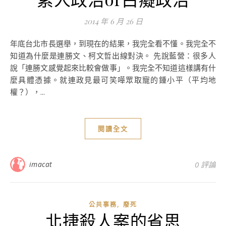
2014 年 6 月 26 日
年底台北市長選舉，到現在的結果，我完全看不懂。我完全不
知道為什麼是連勝文、柯文哲出線對決。 先說藍營：很多人
說「連勝文感覺起來比較會做事」。我完全不知道這樣講有什
麼具體憑據。就連政見最可笑嘩眾取寵的鍾小平（平均地
權？），...
閱讀全文
imacat
0 評論
,
公共事務
廢死
北捷殺人案的省思