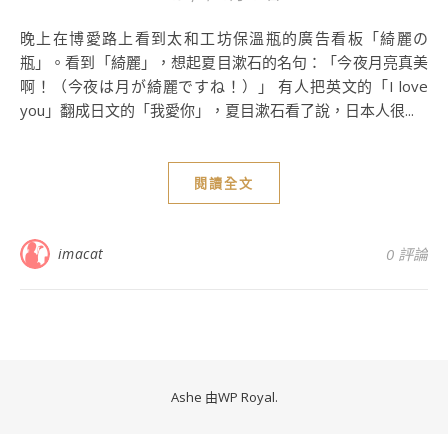
晚上在博愛路上看到太和工坊保溫瓶的廣告看板「綺麗の
瓶」。看到「綺麗」，想起夏目漱石的名句：「今夜月亮真美
啊！（今夜は月が綺麗ですね！）」 有人把英文的「I love
you」翻成日文的「我愛你」，夏目漱石看了說，日本人很...
閱讀全文
imacat
0 評論
Ashe 由
WP Royal
.