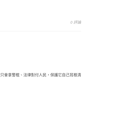
0 評論
，只會拿警棍、法律對付人民，保護它自己耳根清