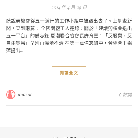
2014 年 4 月 29 日
聽說勞權會從五一遊行的工作小組中被踢出去了。上網查新
聞，查到兩篇： 全國關廠工人連線：關於「建議勞權會退出
五一平台」的備忘錄 夏潮聯合會會長許育嘉：「反服貿，反
自由貿易」？別再混淆不清 在第一篇備忘錄中，勞權會王娟
萍提出...
閱讀全文
imacat
0 評論