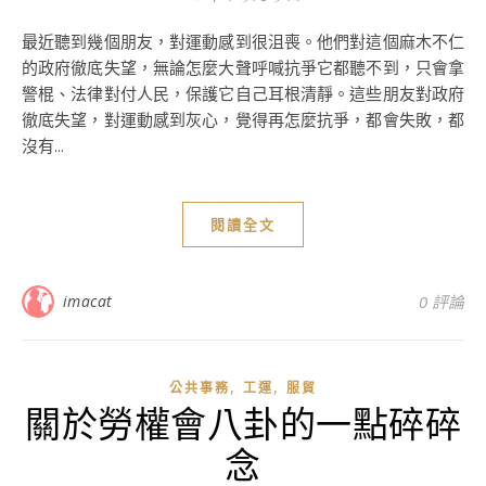
最近聽到幾個朋友，對運動感到很沮喪。他們對這個麻木不仁
的政府徹底失望，無論怎麼大聲呼喊抗爭它都聽不到，只會拿
警棍、法律對付人民，保護它自己耳根清靜。這些朋友對政府
徹底失望，對運動感到灰心，覺得再怎麼抗爭，都會失敗，都
沒有...
閱讀全文
imacat
0 評論
,
,
公共事務
工運
服貿
關於勞權會八卦的一點碎碎
念