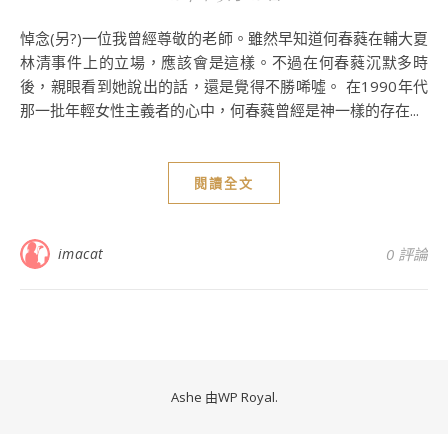
悼念(另?)一位我曾經尊敬的老師。雖然早知道何春蕤在輔大夏
林清事件上的立場，應該會是這樣。不過在何春蕤沉默多時
後，親眼看到她說出的話，還是覺得不勝唏噓。 在1990年代
那一批年輕女性主義者的心中，何春蕤曾經是神一樣的存在...
閱讀全文
imacat
0 評論
Ashe 由
WP Royal
.