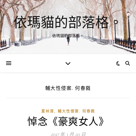
依瑪貓的部落格。
依瑪貓的部落格。
輔大性侵案. 何春蕤
,
夏林清
輔大性侵案. 何春蕤
悼念《豪爽女人》
2017 年 3 月 20 日