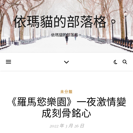
依瑪貓的部落格。
依瑪貓的部落格。
未分類
《羅馬慾樂園》一夜激情變
成刻骨銘心
2022 年 3 月 26 日