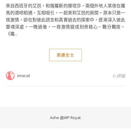
來自西班牙的艾芭，和俄羅斯的娜塔莎，兩個外地人某夜在羅
馬的酒吧相遇，互相吸引，一起來到艾芭的房間。原本只是一
夜激情，卻在對彼此謊言和真實過去的探索中，逐漸深入彼此
靈魂深處。一晚過後，一夜激情變成刻骨銘心，難分難捨。
《羅...
閱讀全文
imacat
0 評論
Ashe 由
WP Royal
.