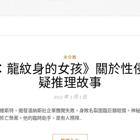
未分類
：龍紋身的女孩》關於性
疑推理故事
2022 年 3 月 5 日
維斯特，揭發溫納斯壯企業醜聞失敗，身敗名裂面臨巨額賠償。神
亡懸案。他的臨時助手，是有人際障...