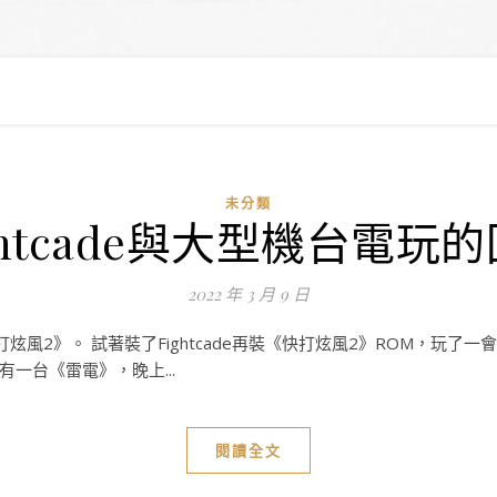
未分類
ghtcade與大型機台電玩
2022 年 3 月 9 日
風2》。 試著裝了Fightcade再裝《快打炫風2》ROM，玩
一台《雷電》，晚上...
閱讀全文