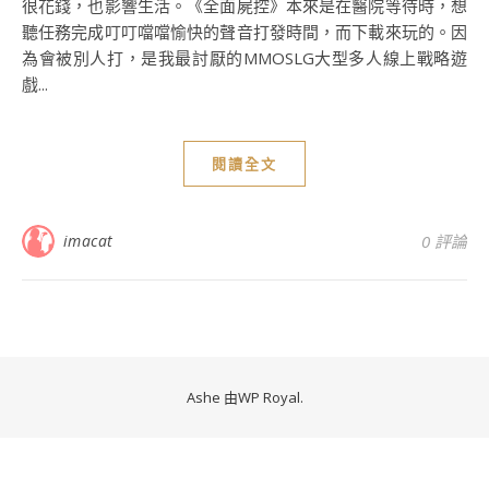
很花錢，也影響生活。《全面屍控》本來是在醫院等待時，想
聽任務完成叮叮噹噹愉快的聲音打發時間，而下載來玩的。因
為會被別人打，是我最討厭的MMOSLG大型多人線上戰略遊
戲...
閱讀全文
imacat
0 評論
Ashe 由
WP Royal
.