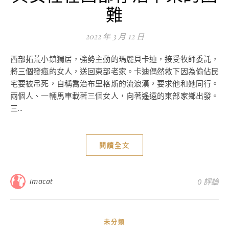
難
2022 年 3 月 12 日
西部拓荒小鎮獨居，強勢主動的瑪麗貝卡迪，接受牧師委託，
將三個發瘋的女人，送回東部老家。卡迪偶然救下因為偷佔民
宅要被吊死，自稱喬治布里格斯的流浪漢，要求他和她同行。
兩個人、一輛馬車載著三個女人，向著遙遠的東部家鄉出發。
三...
閱讀全文
imacat
0 評論
未分類