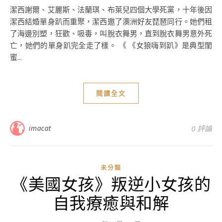
潔西謝爾、艾麗斯、法蘭琪、布萊兒四個大學死黨，十年後因
潔西結婚單身趴而重聚，潔西邀了澳洲好友琵琶同行。她們租
了海邊別塑，狂歡、吸毒，叫脫衣舞男，直到脫衣舞男意外死
亡，她們的單身趴完全走了樣。 《 《女狼嗨到趴》是典型閨
蜜...
閱讀全文
imacat
0 評論
未分類
《美國女孩》叛逆小女孩的
自我療癒與和解