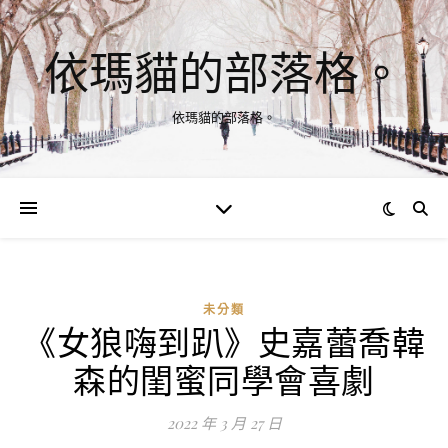
依瑪貓的部落格。
依瑪貓的部落格。
未分類
《女狼嗨到趴》史嘉蕾喬韓
森的閨蜜同學會喜劇
2022 年 3 月 27 日