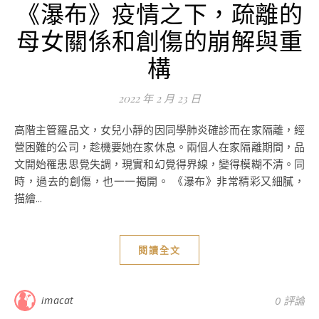
《瀑布》疫情之下，疏離的
母女關係和創傷的崩解與重
構
2022 年 2 月 23 日
高階主管羅品文，女兒小靜的因同學肺炎確診而在家隔離，經
營困難的公司，趁機要她在家休息。兩個人在家隔離期間，品
文開始罹患思覺失調，現實和幻覺得界線，變得模糊不清。同
時，過去的創傷，也一一揭開。 《瀑布》非常精彩又細膩，
描繪...
閱讀全文
imacat
0 評論