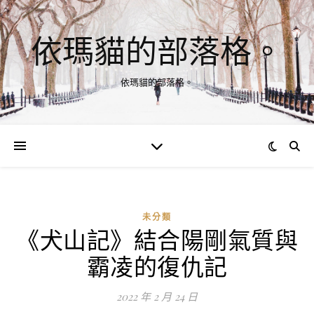
依瑪貓的部落格。
依瑪貓的部落格。
未分類
《犬山記》結合陽剛氣質與
霸凌的復仇記
2022 年 2 月 24 日