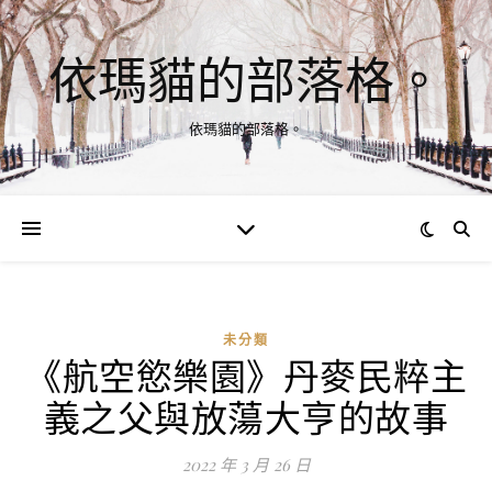
依瑪貓的部落格。
依瑪貓的部落格。
未分類
《航空慾樂園》丹麥民粹主
義之父與放蕩大亨的故事
2022 年 3 月 26 日