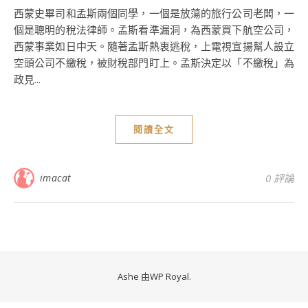
西蒙史畢司和孟斯兩個同學，一個是放蕩的旅行公司老闆，一
個是聰明的稅法律師。孟斯看準漏洞，為西蒙買下航空公司，
西蒙事業如日中天。隨著孟斯熱衷逃稅，上電視宣揚幫人設立
空頭公司不繳稅，被財稅部門盯上。孟斯決定以「不繳稅」為
政見...
閱讀全文
imacat
0 評論
Ashe 由
WP Royal
.