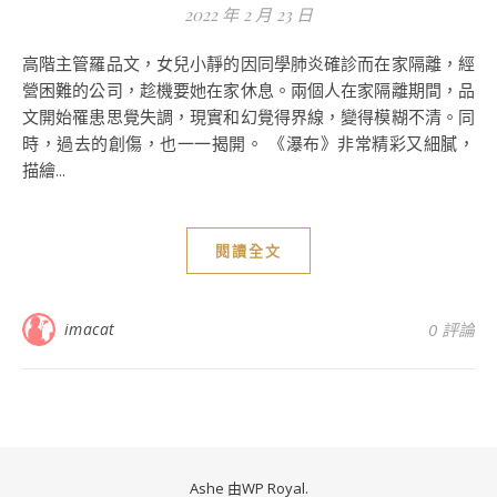
2022 年 2 月 23 日
高階主管羅品文，女兒小靜的因同學肺炎確診而在家隔離，經
營困難的公司，趁機要她在家休息。兩個人在家隔離期間，品
文開始罹患思覺失調，現實和幻覺得界線，變得模糊不清。同
時，過去的創傷，也一一揭開。 《瀑布》非常精彩又細膩，
描繪...
閱讀全文
imacat
0 評論
Ashe 由
WP Royal
.