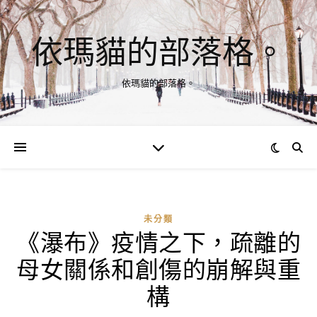
依瑪貓的部落格。
依瑪貓的部落格。
未分類
《瀑布》疫情之下，疏離的
母女關係和創傷的崩解與重
構