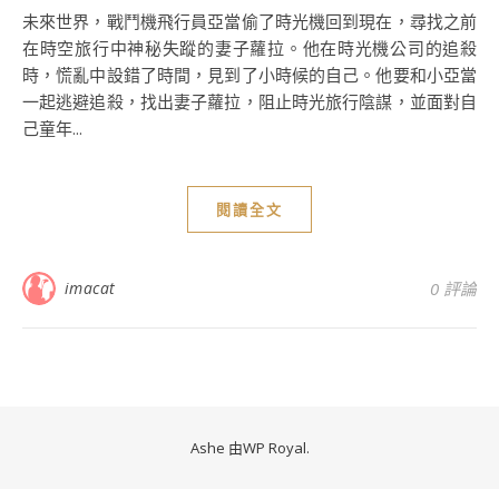
未來世界，戰鬥機飛行員亞當偷了時光機回到現在，尋找之前
在時空旅行中神秘失蹤的妻子蘿拉。他在時光機公司的追殺
時，慌亂中設錯了時間，見到了小時候的自己。他要和小亞當
一起逃避追殺，找出妻子蘿拉，阻止時光旅行陰謀，並面對自
己童年...
閱讀全文
imacat
0 評論
Ashe 由
WP Royal
.