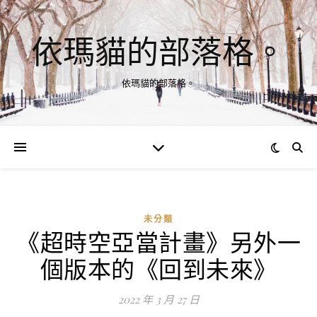
依瑪貓的部落格。
依瑪貓的部落格。
未分類
《超時空亞當計畫》另外一
個版本的《回到未來》
2022 年 3 月 27 日