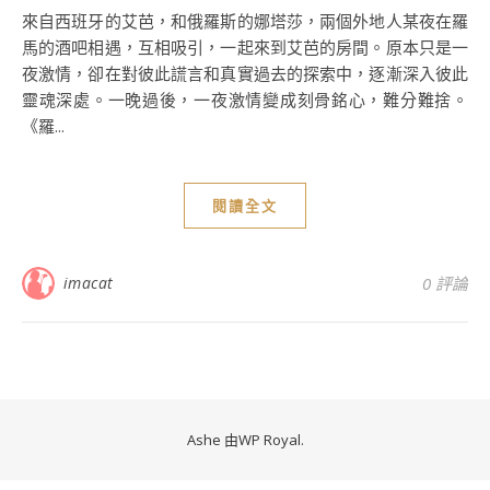
來自西班牙的艾芭，和俄羅斯的娜塔莎，兩個外地人某夜在羅
馬的酒吧相遇，互相吸引，一起來到艾芭的房間。原本只是一
夜激情，卻在對彼此謊言和真實過去的探索中，逐漸深入彼此
靈魂深處。一晚過後，一夜激情變成刻骨銘心，難分難捨。
《羅...
閱讀全文
imacat
0 評論
Ashe 由
WP Royal
.