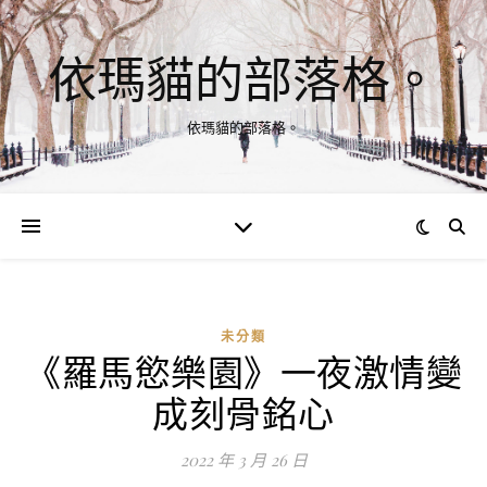
依瑪貓的部落格。
依瑪貓的部落格。
未分類
《羅馬慾樂園》一夜激情變
成刻骨銘心
2022 年 3 月 26 日