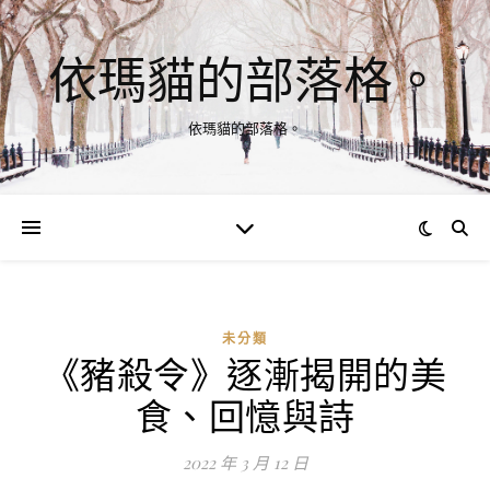
依瑪貓的部落格。
依瑪貓的部落格。
未分類
《豬殺令》逐漸揭開的美
食、回憶與詩
2022 年 3 月 12 日