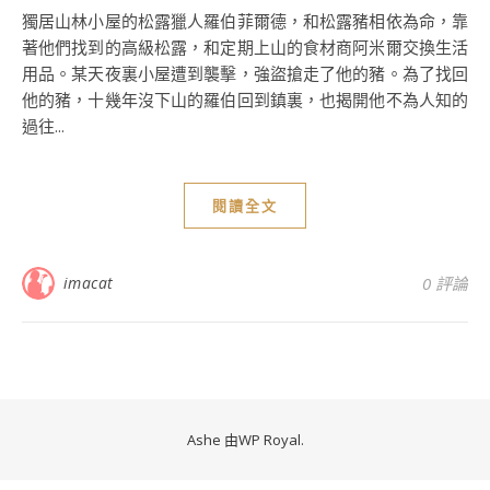
獨居山林小屋的松露獵人羅伯菲爾德，和松露豬相依為命，靠
著他們找到的高級松露，和定期上山的食材商阿米爾交換生活
用品。某天夜裏小屋遭到襲擊，強盜搶走了他的豬。為了找回
他的豬，十幾年沒下山的羅伯回到鎮裏，也揭開他不為人知的
過往...
閱讀全文
imacat
0 評論
Ashe 由
WP Royal
.