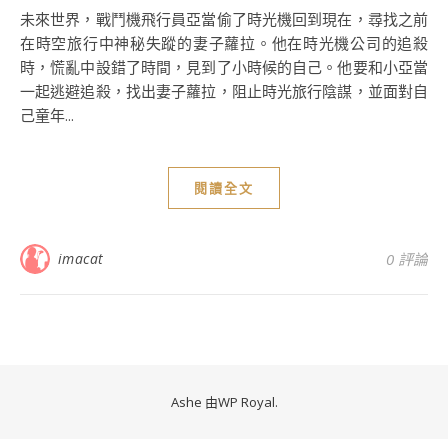
未來世界，戰鬥機飛行員亞當偷了時光機回到現在，尋找之前
在時空旅行中神秘失蹤的妻子蘿拉。他在時光機公司的追殺
時，慌亂中設錯了時間，見到了小時候的自己。他要和小亞當
一起逃避追殺，找出妻子蘿拉，阻止時光旅行陰謀，並面對自
己童年...
閱讀全文
imacat
0 評論
Ashe 由
WP Royal
.