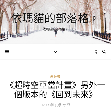
依瑪貓的部落格。
依瑪貓的部落格。
未分類
《超時空亞當計畫》另外一
個版本的《回到未來》
2022 年 3 月 27 日