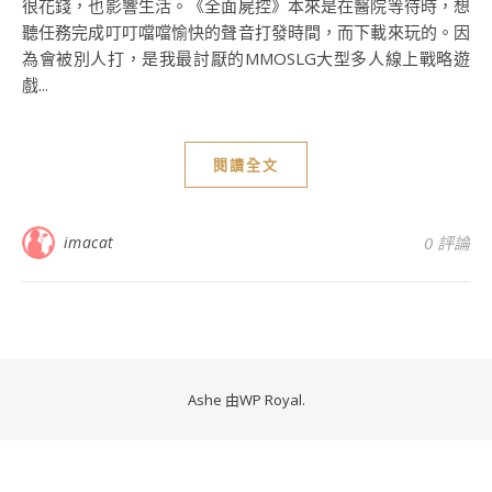
很花錢，也影響生活。《全面屍控》本來是在醫院等待時，想
聽任務完成叮叮噹噹愉快的聲音打發時間，而下載來玩的。因
為會被別人打，是我最討厭的MMOSLG大型多人線上戰略遊
戲...
閱讀全文
imacat
0 評論
Ashe 由
WP Royal
.