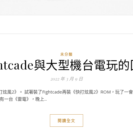
未分類
ghtcade與大型機台電玩
2022 年 3 月 9 日
風2》。 試著裝了Fightcade再裝《快打炫風2》ROM，玩
一台《雷電》，晚上...
閱讀全文