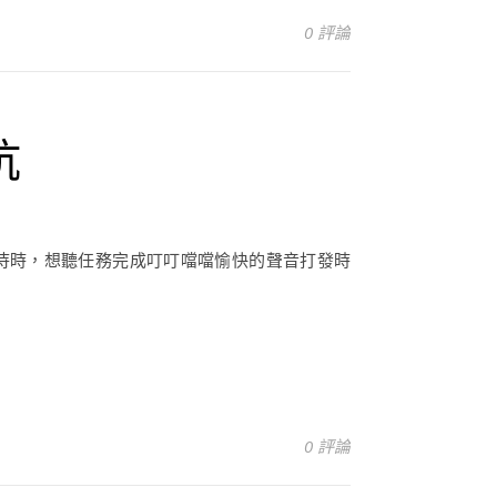
0 評論
坑
待時，想聽任務完成叮叮噹噹愉快的聲音打發時
0 評論