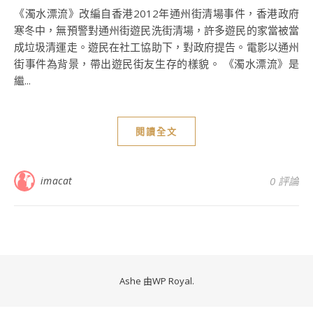
《濁水漂流》改編自香港2012年通州街清場事件，香港政府
寒冬中，無預警對通州街遊民洗街清場，許多遊民的家當被當
成垃圾清運走。遊民在社工協助下，對政府提告。電影以通州
街事件為背景，帶出遊民街友生存的樣貌。 《濁水漂流》是
繼...
閱讀全文
imacat
0 評論
Ashe 由
WP Royal
.