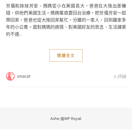
芳儀和妹妹芳安、媽媽從小在美國長大，爸爸在大陸出差賺
錢，供他們美國生活。媽媽罹癌要回台治療，把芳儀芳安一起
帶回來，爸爸也從大陸回來幫忙，分離的一家人，回到離家多
年的小公寓。面對媽媽的病情、對美國好友的思念、生活課業
的不適...
閱讀全文
imacat
0 評論
Ashe 由
WP Royal
.