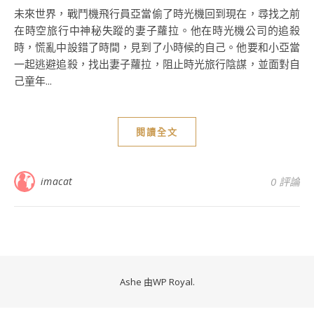
未來世界，戰鬥機飛行員亞當偷了時光機回到現在，尋找之前
在時空旅行中神秘失蹤的妻子蘿拉。他在時光機公司的追殺
時，慌亂中設錯了時間，見到了小時候的自己。他要和小亞當
一起逃避追殺，找出妻子蘿拉，阻止時光旅行陰謀，並面對自
己童年...
閱讀全文
imacat
0 評論
Ashe 由
WP Royal
.