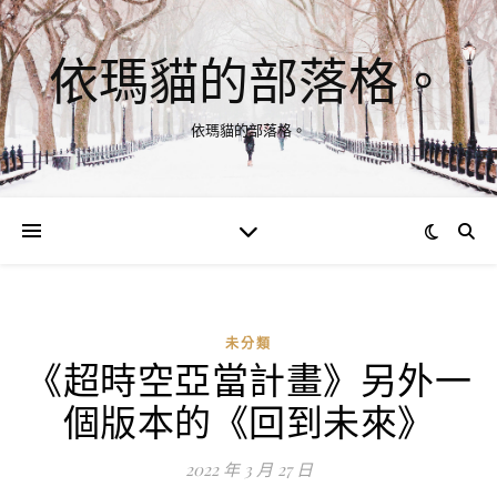
依瑪貓的部落格。
依瑪貓的部落格。
未分類
《超時空亞當計畫》另外一
個版本的《回到未來》
2022 年 3 月 27 日