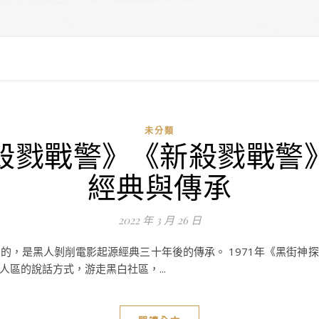
未分類
殺戮戰警》《新殺戮戰警
經典與傳承
2022 年 3 月 26 日
的，是黑人剝削電影起源經典三十年後的傳承。 1971年《黑街神
區的說話方式，游走黑白社區，...