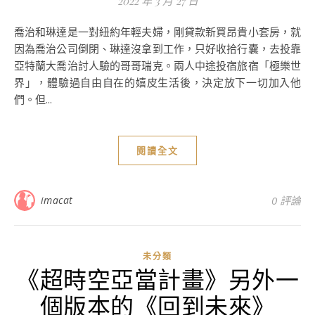
2022 年 3 月 27 日
喬治和琳達是一對紐約年輕夫婦，剛貸款新買昂貴小套房，就
因為喬治公司倒閉、琳達沒拿到工作，只好收拾行囊，去投靠
亞特蘭大喬治討人驗的哥哥瑞克。兩人中途投宿旅宿「極樂世
界」，體驗過自由自在的嬉皮生活後，決定放下一切加入他
們。但...
閱讀全文
imacat
0 評論
未分類
《超時空亞當計畫》另外一
個版本的《回到未來》