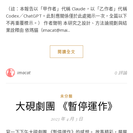
（註：本報告以「甲作者」代稱 Claude，以「乙作者」代稱
Codex／ChatGPT。此對應關係僅於此處揭示一次，全篇以下
不再重覆標示。） 作者聲明 本研究之設計、方法論規劃與結
果詮釋由 依瑪貓（imacat@mai...
閱讀全文
imacat
0 評論
未分類
大硯劇團 《暫停運作》
2023 年 4 月 3 日
寫一下下午大硯劇團 《暫停運作》的感想。 故事精彩，層層