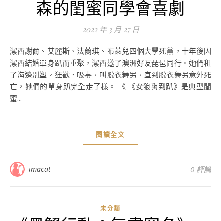
森的閨蜜同學會喜劇
2022 年 3 月 27 日
潔西謝爾、艾麗斯、法蘭琪、布萊兒四個大學死黨，十年後因
潔西結婚單身趴而重聚，潔西邀了澳洲好友琵琶同行。她們租
了海邊別塑，狂歡、吸毒，叫脫衣舞男，直到脫衣舞男意外死
亡，她們的單身趴完全走了樣。 《 《女狼嗨到趴》是典型閨
蜜...
閱讀全文
imacat
0 評論
未分類