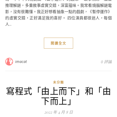
推理解謎，多重敘事虛實交錯，深富蘊味。我常看燒腦解謎電
影，沒有很難懂。我正好想看抽象一點的戲劇，《暫停運作》
的虛實交錯，正好滿足我的喜好。 四位演員都很迷人，每個
人...
閱讀全文
imacat
0 評論
未分類
寫程式「由上而下」和「由
下而上」
2022 年 4 月 8 日