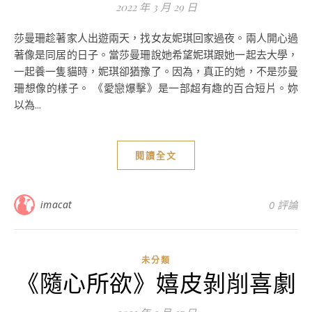
2022 年 3 月 29 日
莎曼珊趁著家人出遊兩天，找女友妮琪回家過夜。兩人開心過
著像是同居的日子。當莎曼珊說她希望妮琪跟她一起去大學，
一起養一隻貓時，妮琪卻猶豫了。因為，真正的她，不是莎曼
珊想像的樣子。 《愛戀爆擊》是一部超有趣的百合短片。妳
以為...
閱讀全文
imacat
0 評論
未分類
《隨心所欲》嬉皮剝削喜劇