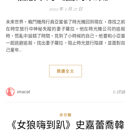
2022 年 3 月 27 日
未來世界，戰鬥機飛行員亞當偷了時光機回到現在，尋找之前
在時空旅行中神秘失蹤的妻子蘿拉。他在時光機公司的追殺
時，慌亂中設錯了時間，見到了小時候的自己。他要和小亞當
一起逃避追殺，找出妻子蘿拉，阻止時光旅行陰謀，並面對自
己童年...
閱讀全文
imacat
0 評論
未分類
《女狼嗨到趴》史嘉蕾喬韓