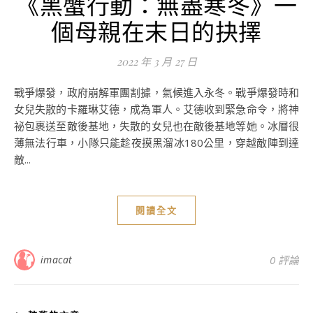
《黑蟹行動：無盡寒冬》一
個母親在末日的抉擇
2022 年 3 月 27 日
戰爭爆發，政府崩解軍團割據，氣候進入永冬。戰爭爆發時和
女兒失散的卡羅琳艾德，成為軍人。艾德收到緊急命令，將神
祕包裹送至敵後基地，失散的女兒也在敵後基地等她。冰層很
薄無法行車，小隊只能趁夜摸黑溜冰180公里，穿越敵陣到達
敵...
閱讀全文
imacat
0 評論