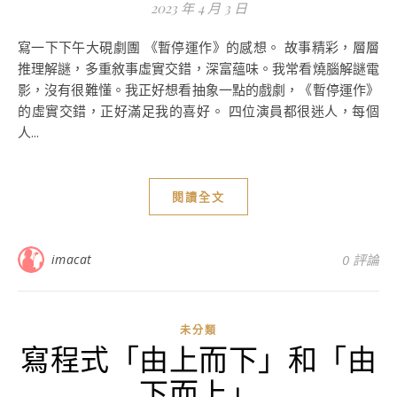
2023 年 4 月 3 日
寫一下下午大硯劇團 《暫停運作》的感想。 故事精彩，層層
推理解謎，多重敘事虛實交錯，深富蘊味。我常看燒腦解謎電
影，沒有很難懂。我正好想看抽象一點的戲劇，《暫停運作》
的虛實交錯，正好滿足我的喜好。 四位演員都很迷人，每個
人...
閱讀全文
imacat
0 評論
未分類
寫程式「由上而下」和「由
下而上」