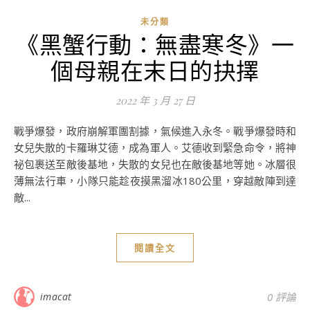
未分類
《黑蟹行動：無盡寒冬》一
個母親在末日的抉擇
2022 年 3 月 27 日
戰爭爆發，政府崩解軍團割據，氣候進入永冬。戰爭爆發時和
女兒失散的卡羅琳艾德，成為軍人。艾德收到緊急命令，將神
祕包裹送至敵後基地，失散的女兒也在敵後基地等她。冰層很
薄無法行車，小隊只能趁夜摸黑溜冰180公里，穿越敵陣到達
敵...
閱讀全文
imacat
0 評論