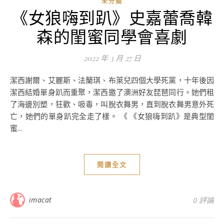
未分類
《女狼嗨到趴》史嘉蕾喬韓
森的閨蜜同學會喜劇
2022 年 3 月 27 日
潔西謝爾、艾麗斯、法蘭琪、布萊兒四個大學死黨，十年後因
潔西結婚單身趴而重聚，潔西邀了澳洲好友琵琶同行。她們租
了海邊別塑，狂歡、吸毒，叫脫衣舞男，直到脫衣舞男意外死
亡，她們的單身趴完全走了樣。 《 《女狼嗨到趴》是典型閨
蜜...
閱讀全文
imacat
0 評論