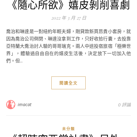
《隨心所欲》嬉皮剝削喜劇
2022 年 3 月 27 日
喬治和琳達是一對紐約年輕夫婦，剛貸款新買昂貴小套房，就
因為喬治公司倒閉、琳達沒拿到工作，只好收拾行囊，去投靠
亞特蘭大喬治討人驗的哥哥瑞克。兩人中途投宿旅宿「極樂世
界」，體驗過自由自在的嬉皮生活後，決定放下一切加入他
們。但...
閱讀全文
imacat
0 評論
未分類