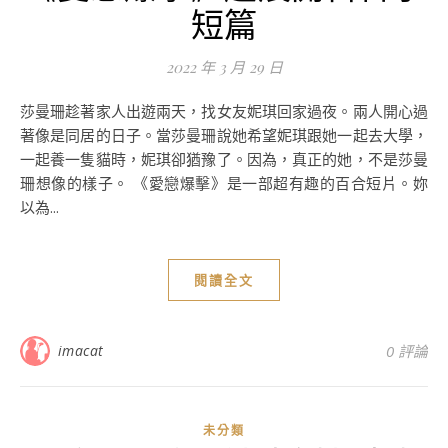
短篇
2022 年 3 月 29 日
莎曼珊趁著家人出遊兩天，找女友妮琪回家過夜。兩人開心過
著像是同居的日子。當莎曼珊說她希望妮琪跟她一起去大學，
一起養一隻貓時，妮琪卻猶豫了。因為，真正的她，不是莎曼
珊想像的樣子。 《愛戀爆擊》是一部超有趣的百合短片。妳
以為...
閱讀全文
imacat
0 評論
未分類