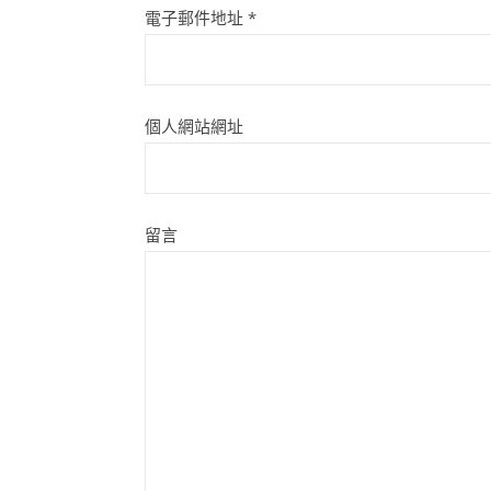
電子郵件地址
*
個人網站網址
留言