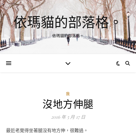
依瑪貓的部落格。
依瑪貓的部落格。
我
沒地方伸腿
2016 年 5 月 17 日
最近老覺得坐著腿沒有地方伸，很難過。