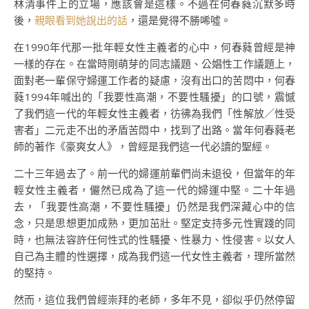
林清事件上的立場，應該會是這樣。不過在何春蕤沉默多時
後，
親眼看到她說出的話
，還是覺得不勝唏噓。
在1990年代那一批年輕女性主義者的心中，何春蕤曾經是神
一樣的存在。在當時剛萌芽的同志議題、公娼性工作議題上，
面對老一輩保守婦運工作者的疑慮，沒有出口的苦悶中，何春
蕤1994年喊出的「我要性高潮，不要性騷擾」的口號，震憾
了我們這一代的年輕女性主義者，彷彿為我們「性解放／性受
害者」二元走不出的矛盾苦悶中，找到了出路。當年何春蕤老
師的著作《豪爽女人》，曾經是我們這一代必讀的聖經。
二十三年過去了。前一代的婦運前輩們尚未退役，但當年的年
輕女性主義者，儼然已成為了這一代的婦運中堅。二十年過
去，「我要性高潮，不要性騷擾」仍然是我們深藏心中的信
念，只是思想更加成熟，更加茁壯。堅定支持多元性實踐的同
時，也無法容許任何性式的性騷擾、性暴力、性侵害。以女人
自己為主體的性選擇，成為我們這一代女性主義者，理所當然
的堅持。
然而，這位我們曾經崇拜的老師，多年不見，卻似乎仍然停留