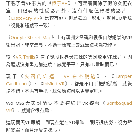
下載了看VR影片的《
橙子VR
》，可是裏面除了假的女更衣
室，和很蠢的性感影片外，沒有什麼值得看的影片。
《
Discovery VR
》比較有趣，但是鏡頭一移動，就會3D暈眩
（視覺和體感不一致）。
《
Google Street Map
》上有澳洲大堡礁和很多自然絕景的VR
街景照，非常漂亮。不過一樣戴上去就無法移動操作。
從《
VR Thrills
》看了幾段世界最驚悚的雲宵飛車VR影片，因
為體感沒有重力加速度，感覺平平，只有3D暈眩而已。
玩了《
失落的命運 – VR 密室脫逃
》、《
Lamper
Cardboard
》、《
InMind VR
》，都是不用手把的遊戲，感覺
還不錯。不過有手把，玩法應該可以更豐富吧。
WoFOSS大家討論要不要連線玩VR遊戲《
BombSquad
VR
》，感覺會很有趣。
連玩兩天VR眼鏡，到現在還在3D暈眩，眼睛很疲勞，視力暫
時變弱，而且還反胃噁心。