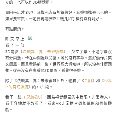
立的，也可以作3D眼鏡用。
買回來玩才發現，耳機孔沒有對得很好，耳機插進去卡卡的。
如果要重買，一定要現場檢查耳機孔和手機有沒有對好。
有點麻煩。
昨天早上
看了一部
3D電影《
決戰異世界：未來復甦
》。英文字幕，不過字幕沒
有分兩邊，卡在中間難以閱讀，等於沒有字幕。還好動作片英
文簡單，而且看過前一集，世界觀大概知道，所以沒有什麼困
難。從來沒有在家看過3D電影，感覺很奇妙。
除了《決戰異世界：未來復甦》外，也看了《
金剛
》和《
少年
Pi的奇幻漂流
》的3D片段。
看了一點
3D恐怖影片
，因為視覺範圍集中受限，非常嚇人，
看半分鐘就不敢看了。看來VR非常適合恐怖電影和恐怖遊
戲。