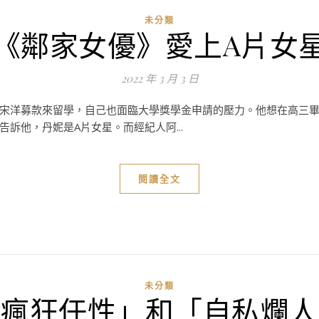
未分類
《鄰家女優》愛上A片女
2022 年 3 月 3 日
宋洋募款來留學，自己也面臨大學獎學金申請的壓力。他想在高三
訴他，丹妮是A片女星。而經紀人阿...
閱讀全文
未分類
「瘋狂任性」和「自私爛人