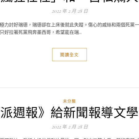
2022 年 2 月 28 日
極力討好瑞德，瑞德卻在上床後就此失蹤。傷心的威絲和兩個死黨
好拉著死黨飛奔墨西哥，希望能在瑞...
閱讀全文
未分類
特派週報》給新聞報導文學
2022 年 2 月 28 日