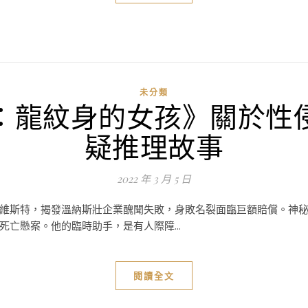
未分類
：龍紋身的女孩》關於性
疑推理故事
2022 年 3 月 5 日
維斯特，揭發溫納斯壯企業醜聞失敗，身敗名裂面臨巨額賠償。神
亡懸案。他的臨時助手，是有人際障...
閱讀全文