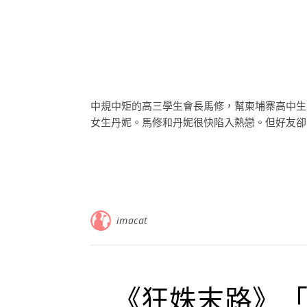
中規中矩的高三學生會長馬修，幫柬埔寨高中生
女生丹妮。馬修和丹妮很快陷入熱戀。但好友卻告
imacat
《狂姝末路》