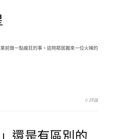
星
畢業前做一點瘋狂的事。這時鄰居搬來一位火辣的
0 評論
」還是有區別的