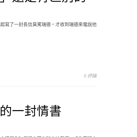
一起寫了一封長信臭罵瑞德，才收到瑞德來電說他
0 評論
的一封情書