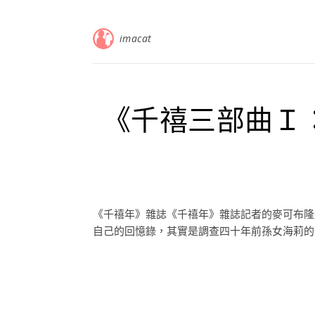
imacat
《千禧三部曲Ｉ
《千禧年》雜誌《千禧年》雜誌記者的麥可布隆
自己的回憶錄，其實是調查四十年前孫女海莉的死