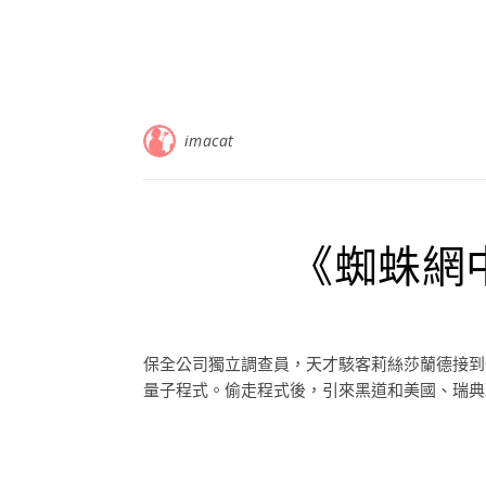
imacat
《蜘蛛網
保全公司獨立調查員，天才駭客莉絲莎蘭德接到
量子程式。偷走程式後，引來黑道和美國、瑞典政