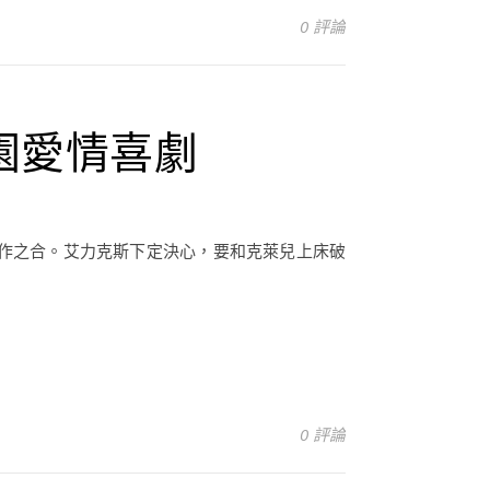
0 評論
園愛情喜劇
作之合。艾力克斯下定決心，要和克萊兒上床破
0 評論