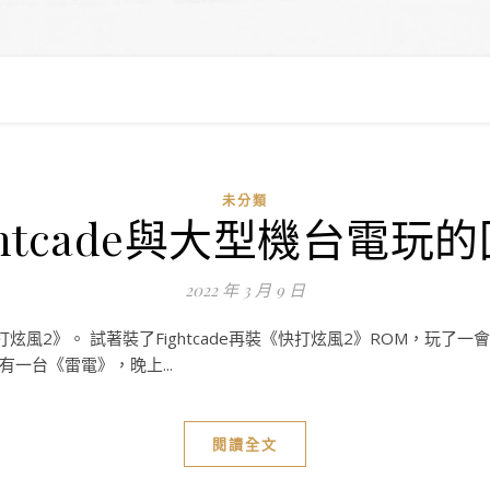
未分類
ghtcade與大型機台電玩
2022 年 3 月 9 日
風2》。 試著裝了Fightcade再裝《快打炫風2》ROM，玩
一台《雷電》，晚上...
閱讀全文