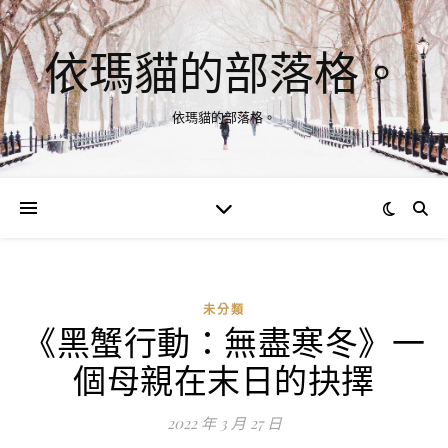
依瑪貓的部落格。
依瑪貓的部落格。
未分類
《黑蟹行動：無盡寒冬》一
個母親在末日的抉擇
2022 年 3 月 27 日