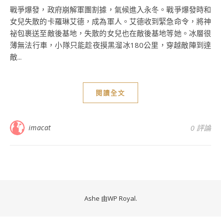
戰爭爆發，政府崩解軍團割據，氣候進入永冬。戰爭爆發時和
女兒失散的卡羅琳艾德，成為軍人。艾德收到緊急命令，將神
祕包裹送至敵後基地，失散的女兒也在敵後基地等她。冰層很
薄無法行車，小隊只能趁夜摸黑溜冰180公里，穿越敵陣到達
敵...
閱讀全文
imacat
0 評論
Ashe 由
WP Royal
.