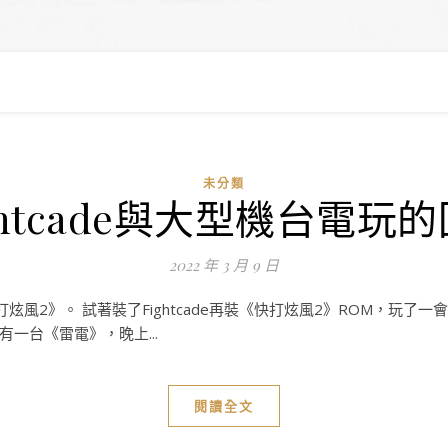
未分類
ghtcade與大型機台電玩
2022 年 3 月 9 日
風2》。 試著裝了Fightcade再裝《快打炫風2》ROM，玩
一台《雷電》，晚上...
閱讀全文