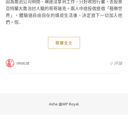
因為喬治公司倒閉、琳達沒拿到工作，只好收拾行囊，去投靠
亞特蘭大喬治討人驗的哥哥瑞克。兩人中途投宿旅宿「極樂世
界」，體驗過自由自在的嬉皮生活後，決定放下一切加入他
們。但...
閱讀全文
imacat
0 評論
Ashe 由
WP Royal
.