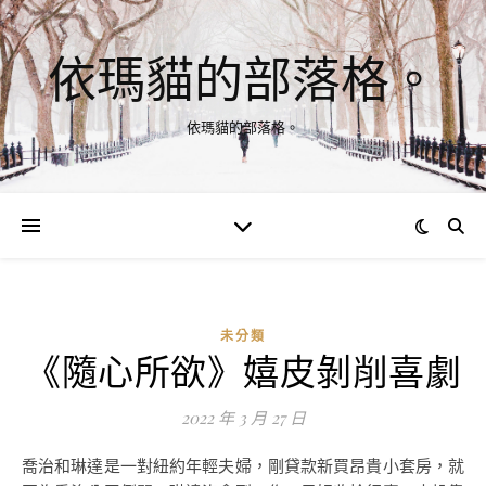
依瑪貓的部落格。
依瑪貓的部落格。
未分類
《隨心所欲》嬉皮剝削喜劇
2022 年 3 月 27 日
喬治和琳達是一對紐約年輕夫婦，剛貸款新買昂貴小套房，就