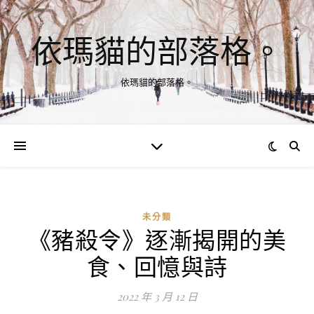
依瑪貓的部落格。
依瑪貓的部落格。
未分類
《豬殺令》逐漸揭開的美
食、回憶與詩
2022 年 3 月 12 日