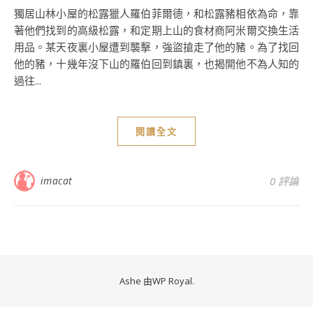
獨居山林小屋的松露獵人羅伯菲爾德，和松露豬相依為命，靠
著他們找到的高級松露，和定期上山的食材商阿米爾交換生活
用品。某天夜裏小屋遭到襲擊，強盜搶走了他的豬。為了找回
他的豬，十幾年沒下山的羅伯回到鎮裏，也揭開他不為人知的
過往...
閱讀全文
imacat
0 評論
Ashe 由
WP Royal
.