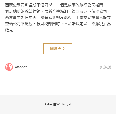
西蒙史畢司和孟斯兩個同學，一個是放蕩的旅行公司老闆，一
個是聰明的稅法律師。孟斯看準漏洞，為西蒙買下航空公司，
西蒙事業如日中天。隨著孟斯熱衷逃稅，上電視宣揚幫人設立
空頭公司不繳稅，被財稅部門盯上。孟斯決定以「不繳稅」為
政見...
閱讀全文
imacat
0 評論
Ashe 由
WP Royal
.