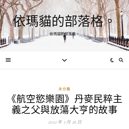
依瑪貓的部落格。
依瑪貓的部落格。
未分類
《航空慾樂園》丹麥民粹主
義之父與放蕩大亨的故事
2022 年 3 月 26 日