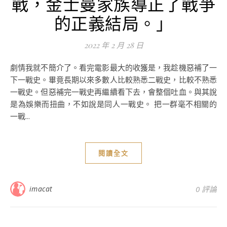
戰，金士曼家族導正了戰爭
的正義結局。」
2022 年 2 月 28 日
劇情我就不簡介了。看完電影最大的收獲是，我趁機惡補了一
下一戰史。畢竟長期以來多數人比較熟悉二戰史，比較不熟悉
一戰史。但惡補完一戰史再繼續看下去，會整個吐血。與其說
是為娛樂而扭曲，不如說是同人一戰史。 把一群毫不相關的
一戰...
閱讀全文
imacat
0 評論