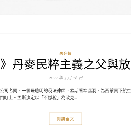
未分類
園》丹麥民粹主義之父與放
2022 年 3 月 26 日
公司老闆，一個是聰明的稅法律師。孟斯看準漏洞，為西蒙買下航
盯上。孟斯決定以「不繳稅」為政見...
閱讀全文