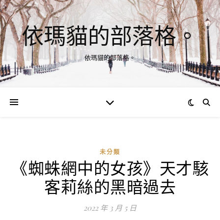
依瑪貓的部落格。
依瑪貓的部落格。
未分類
《蜘蛛網中的女孩》天才駭
客莉絲的黑暗過去
2022 年 3 月 5 日