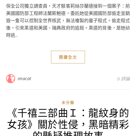
保全公司獨立調查員，天才駭客莉絲莎蘭德接到一個案子：前
美國國防部工程師法蘭斯鮑德，委託她從美國國防部偷走並銷
毀一隻可以控制全世界核武，無法複製的量子程式。偷走程式
後，引來黑道和美國、瑞典政府的追殺。黑道的背後，是她幼
時逃...
閱讀全文
imacat
0 評論
未分類
《千禧三部曲Ｉ：龍紋身的
女孩》關於性侵，黑暗精彩
的懸疑推理故事