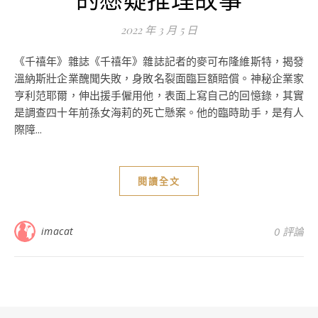
2022 年 3 月 5 日
《千禧年》雜誌《千禧年》雜誌記者的麥可布隆維斯特，揭發
溫納斯壯企業醜聞失敗，身敗名裂面臨巨額賠償。神秘企業家
亨利范耶爾，伸出援手僱用他，表面上寫自己的回憶錄，其實
是調查四十年前孫女海莉的死亡懸案。他的臨時助手，是有人
際障...
閱讀全文
imacat
0 評論