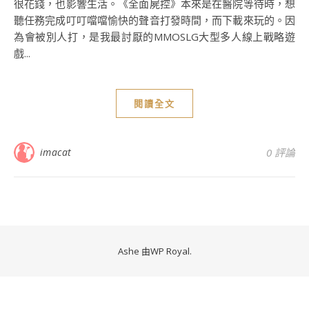
很花錢，也影響生活。《全面屍控》本來是在醫院等待時，想
聽任務完成叮叮噹噹愉快的聲音打發時間，而下載來玩的。因
為會被別人打，是我最討厭的MMOSLG大型多人線上戰略遊
戲...
閱讀全文
imacat
0 評論
Ashe 由
WP Royal
.