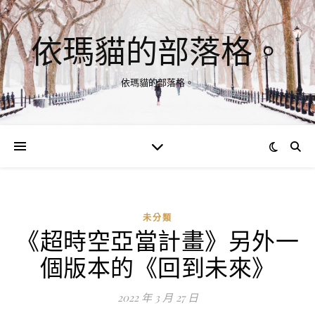
依瑪貓的部落格。
依瑪貓的部落格。
未分類
《超時空亞當計畫》另外一
個版本的《回到未來》
2022 年 3 月 27 日