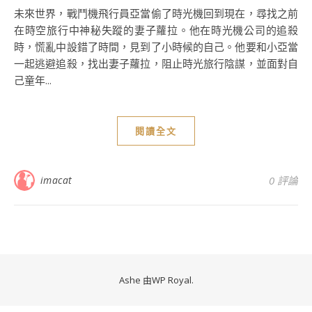
未來世界，戰鬥機飛行員亞當偷了時光機回到現在，尋找之前
在時空旅行中神秘失蹤的妻子蘿拉。他在時光機公司的追殺
時，慌亂中設錯了時間，見到了小時候的自己。他要和小亞當
一起逃避追殺，找出妻子蘿拉，阻止時光旅行陰謀，並面對自
己童年...
閱讀全文
imacat
0 評論
Ashe 由
WP Royal
.