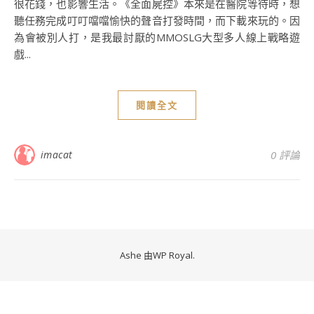
很花錢，也影響生活。《全面屍控》本來是在醫院等待時，想
聽任務完成叮叮噹噹愉快的聲音打發時間，而下載來玩的。因
為會被別人打，是我最討厭的MMOSLG大型多人線上戰略遊
戲...
閱讀全文
imacat
0 評論
Ashe 由
WP Royal
.