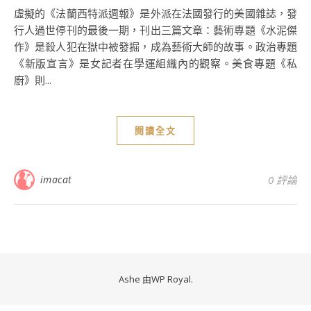
虛擬的《法蘭西特派週報》是外派在法國發行的美國雜誌，發
行人過世停刊的最後一期，刊出三篇文章：藝術專題《水泥傑
作》是殺人犯在獄中被發掘，成為藝術大師的故事。政治專題
《新版宣言》是女記者在學運組織內的觀察。美食專題《私
廚》則...
閱讀全文
imacat
0 評論
Ashe 由
WP Royal
.