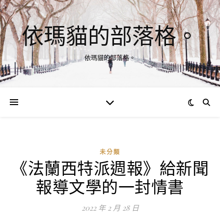
依瑪貓的部落格。
依瑪貓的部落格。
未分類
《法蘭西特派週報》給新聞
報導文學的一封情書
2022 年 2 月 28 日