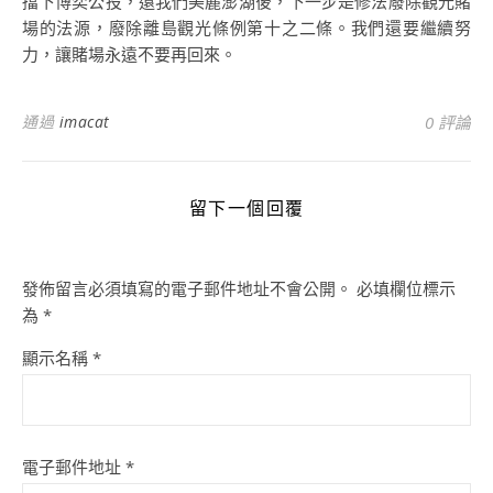
擋下博奕公投，還我們美麗澎湖後，下一步是修法廢除觀光賭
場的法源，廢除離島觀光條例第十之二條。我們還要繼續努
力，讓賭場永遠不要再回來。
通過
imacat
0 評論
留下一個回覆
發佈留言必須填寫的電子郵件地址不會公開。
必填欄位標示
為
*
顯示名稱
*
電子郵件地址
*