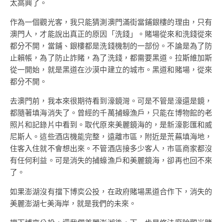
太高興了。
作為一個觀光客，我只能猜測澳門滿街當鋪銀樓的理由，只有
澳門人，才能說出真正的原因「洗錢」。賭場從來和洗錢從來
都分不開，當鋪、銀樓都是洗錢機制的一部份。不論是為了防
止賴帳，為了防止詐賭，為了洗錢，都需要黑道。拉斯維加斯
從一開始，就是黑道在沙漠中建立的城市。黑道和賭場，從來
都分不開。
去澳門前，我本來很期待看到濠鏡灣。可是不管是濠還是鏡，
都隨著填海消失了。曾經的千萬捕蠔漁戶，只能在博物館的老
照片和記錄片中看到。取代原來美麗鏡海的，是新濠影匯和威
尼斯人。這些酒店機能完整，遠離市區，附近是荒蕪填海地，
住客入住就不會想出來。不管酒店接多少客人，市區商家都沒
有任何利益。可是消失的捕蠔漁戶和美麗鏡海，卻再也回不來
了。
如果澎湖沒有擋下博奕公投，在政府賭場黑道合作下，消失的
美麗澎湖七美海岸，就是我們的未來。