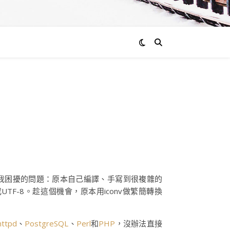
讓我困擾的問題：原本自己編譯、手寫到很複雜的
通換成UTF-8。趁這個機會，原本用iconv做繁簡轉換
httpd
、
PostgreSQL
、
Perl
和
PHP
，沒辦法直接