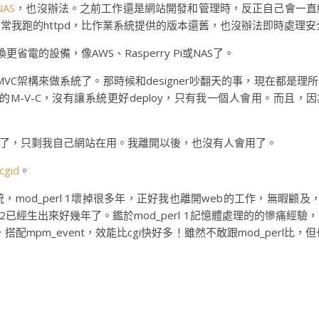
NAS
，也沒辦法。之前工作還是網站開發和管理時，反正自己會一直編譯、
後，常常我跑的httpd，比作業系統提供的版本還舊，也沒辦法即時處理
更省電的設備，像AWS、Rasperry Pi或NAS了。
VC架構來做系統了。那時候和designer吵翻天的事，現在都是
開的M-V-C，沒有讓系統更好deploy，只有我一個人會用。而且
了，只剩我自己網站在用。我離開以後，也沒有人會用了。
cgid
。
，mod_perl 1壞掉很多年，正好我也離開web的工作，無暇顧及，
rl 2已經生出來好幾年了。鑑於mod_perl 1記憶體處理的的慘痛經驗，不
搭配mpm_event，效能比cgi快好多！雖然不敢跟mod_perl比