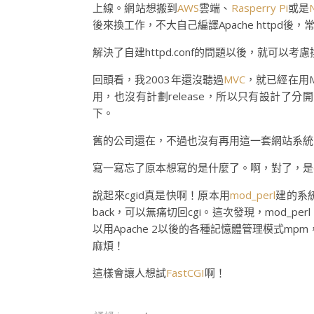
上線。網站想搬到
AWS
雲端、
Rasperry Pi
或是
後來換工作，不大自己編譯Apache httpd
解決了自建httpd.conf的問題以後，就可以考慮換
回頭看，我2003年還沒聽過
MVC
，就已經在用M
用，也沒有計劃release，所以只有設計了分
下。
舊的公司還在，不過也沒有再用這一套網站系統
寫一寫忘了原本想寫的是什麼了。啊，對了，是
說起來cgid真是快啊！原本用
mod_perl
建的系統
back，可以無痛切回cgi。這次發現，mod_pe
以用Apache 2以後的各種記憶體管理模式mpm，
麻煩！
這樣會讓人想試
FastCGI
啊！