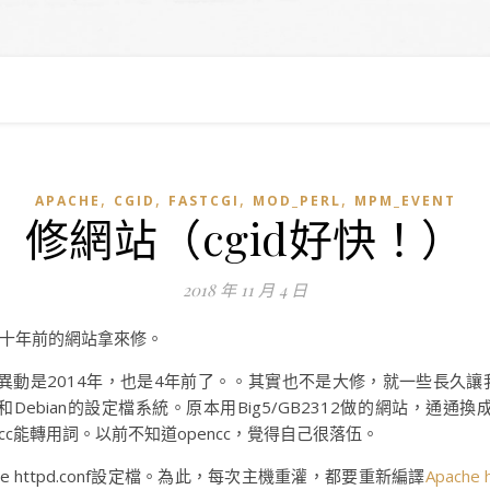
,
,
,
,
APACHE
CGID
FASTCGI
MOD_PERL
MPM_EVENT
修網站（cgid好快！）
2018 年 11 月 4 日
二十年前的網站拿來修。
次異動是2014年，也是4年前了。。其實也不是大修，就一些長久
an的套件和Debian的設定檔系統。原本用Big5/GB2312做的網站，通
encc能轉用詞。以前不知道opencc，覺得自己很落伍。
 httpd.conf設定檔。為此，每次主機重灌，都要重新編譯
Apache 