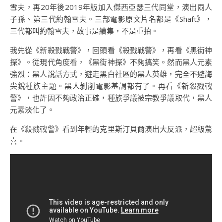
雪夫，再20年後2019年版加入傑西亞瑟三代同堂，演出兩人
子孫、第三代約翰雪夫。三部電影原文片名都是《Shaft》，
三代都叫約翰雪夫，故事是續集，不是重拍。
我先從《新殺戮戰警》，回頭看《殺戮戰警》，再看《黑街神
探》。從現代角度看，《黑街神探》不夠搞笑。然而黑人元素
強烈：黑人說話方式，遊走黑白社區的黑人英雄，完全不避誨
尖銳種族主題。黑人剝削電影基調都有了。再看《新殺戮戰
警》，也許因不夠政治正確，種族爭議被宗教爭議取代，黑人
元素淡化了。
在《殺戮戰警》看到年輕的克里斯汀貝爾演出大反派，超級驚
喜。