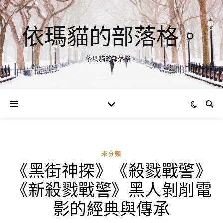
依瑪貓的部落格。
依瑪貓的部落格。
未分類
《黑街神探》《殺戮戰警》
《新殺戮戰警》黑人剝削電
影的經典與傳承