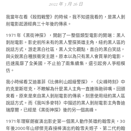
2022 年 3 月 26 日
我當年在看《殺戮戰警》的時候，我不知道我看的，是黑人剝
削電影起源經典三十年後的傳承。
1971年《黑街神探》，開創了一整個類型電影的開端：黑人
剝削電影。影史前所未有的黑人警探英雄主角，紐約黑人區的
說話方式，游走黑白社區，黑人文化觀點，直白的黑白笑話，
與尖銳黑白種族衝突主題。原本以為只有黑人會買單的電影，
迅速風靡了全美國，不止拍了兩集續集，還引起旁人爭相模
仿。
我小時候看艾迪墨菲《比佛利山超級警探》，《尖峰時刻》中
的克里斯塔克，不瞭解為什麼黑人主角一直連珠砲碎嘴。回頭
來看，原來是來自黑人剝削電影的傳承，刻意使用紐約黑人區
說話方式。而《我叫多麥特》中描述的黑人剝削電影主角魯迪
瑞摩爾，已經是《黑街神探》後的另一個高峰。
1971年理察朗崔演出影史第一個黑人動作英雄約翰雪夫，30
年後2000年山繆傑克森接棒演出約翰雪夫姪子、第二代約翰