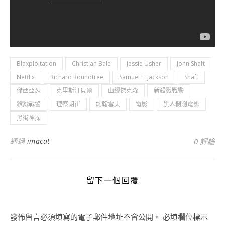
Blaxploitation
Christian Bale
Jessie Usher
John Shaft
Netflix
Richard Roundtree
Samuel L. Jackson
Shaft
傑西亞瑟
克里斯汀貝爾
山繆傑克森
新殺戮戰警
殺戮戰警
理察朗崔
約翰雪夫
電影
黑人剝削電影
黑街神探
通過
imacat
0 評論
留下一個回覆
發佈留言必須填寫的電子郵件地址不會公開。
必填欄位標示