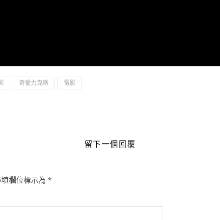
影
奇愛力克斯
電影
留下一個回覆
必填欄位標示為
*