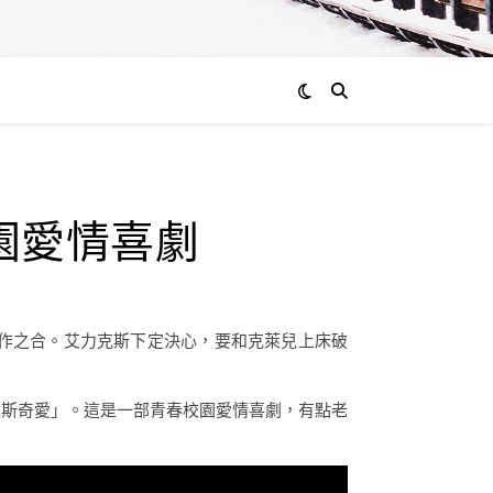
園愛情喜劇
作之合。艾力克斯下定決心，要和克萊兒上床破
克斯奇愛」。這是一部青春校園愛情喜劇，有點老