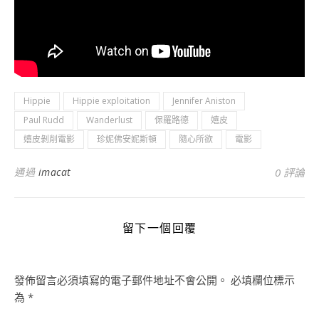
Hippie
Hippie exploitation
Jennifer Aniston
Paul Rudd
Wanderlust
保羅路德
嬉皮
嬉皮剝削電影
珍妮佛安妮斯頓
隨心所欲
電影
通過
imacat
0 評論
留下一個回覆
發佈留言必須填寫的電子郵件地址不會公開。
必填欄位標示
為
*