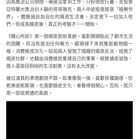
因為喬治公司倒閉、琳達沒拿到工作，只好收拾行囊，去投靠
亞特蘭大喬治討人驗的哥哥瑞克。兩人中途投宿旅宿「極樂世
界」，體驗過自由自在的嬉皮生活後，決定放下一切加入他
們。但成為嬉皮後，真正的考驗才一一開始。
《隨心所欲》是一部嬉皮剝削喜劇。電影開頭點出了都市生活
的困難，但沒有提出任何解方。鏡頭接下來就像逛動物園一
樣，消費嬉皮文化。結局兩人發現了隱藏的嬉皮反派，拯救了
嬉皮社群，也藉由消費嬉皮重建自己的事業。經歷嬉皮冒險，
兩人還是回到紐約生活創業，沒有太大改變。
幾位演員的表現都很不錯。如果像我一樣，喜歡保羅路德、珍
妮佛安妮斯頓，也喜歡嬉皮文化，會看得很開心。否則，就只
是一部很普通的喜劇。