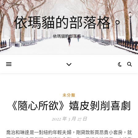
依瑪貓的部落格。
依瑪貓的部落格。
未分類
《隨心所欲》嬉皮剝削喜劇
2022 年 3 月 27 日
喬治和琳達是一對紐約年輕夫婦，剛貸款新買昂貴小套房，就