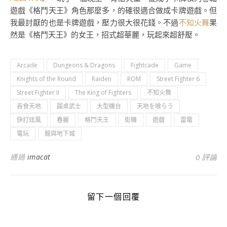
遊戲《格鬥天王》角色那麼多，的確很適合做成卡牌遊戲。但
我最討厭的也是卡牌遊戲，壓力很大很花錢。不過
不知火舞
果
然是《格鬥天王》的女王，招式超華麗，玩起來超舒壓。
Arcade
Dungeons & Dragons
Fightcade
Game
Knights of the Round
Raiden
ROM
Street Fighter 6
Street Fighter II
The King of Fighters
不知火舞
吞食天地
圓桌武士
大型機台
天地を喰らう
快打炫風
春麗
格鬥天王
街機
遊戲
雷電
電玩
龍與地下城
通過
imacat
0 評論
留下一個回覆