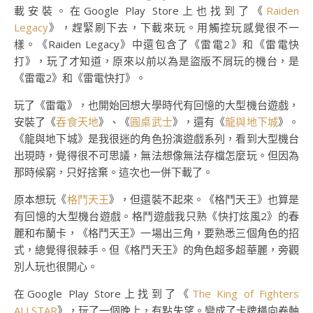
載安裝。在Google Play Store上也找到了《
Raiden
Legacy
》，趕緊刷下去，下載來玩。用觸控玩感覺很不一
樣。《Raiden Legacy》中還包含了《雷電2》和《雷電快
打》，玩了才知道，原來以前以為是盜版不屑玩的機台，是
《雷電2》和《雷電快打》。
玩了《雷電》，也開始回想大學時代有回憶的大型機台遊戲，
安裝了《
吞食天地
》、《
圓桌武士
》，還有《
龍與地下城
》。
《龍與地下城》是我很迷的角色扮演遊戲系列，看到大型機台
出現時，覺得很不可思議，無法想像無法存檔怎麼玩。但因為
那時候窮，只好捨棄。這次也一併下載了。
原本想玩《
格鬥天王
》，但還裝不起來。《格鬥天王》也算是
有回憶的大型機台遊戲。格鬥遊戲我只熟《快打炫風2》的春
麗和布蘭卡，《格鬥天王》一場出三角，要熟悉三個角色的招
式，總覺得很棘手。但《格鬥天王》的角色超多超華麗，旁觀
別人玩也很開心。
在Google Play Store上找到了《
The King of Fighters
ALLSTAR
》，玩了一個晚上，有點失望。變成了卡牌橫向卷軸