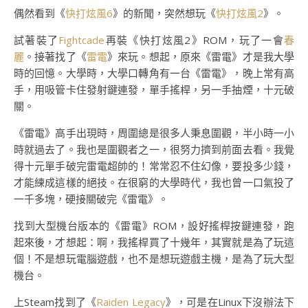
偶然看到《
快打炫風6
》的新聞，突然想玩《
快打炫風2
》。
試著裝了
Fightcade
再裝《快打炫風2》ROM，玩了一會
春
麗
。接著找了《
雷電
》來玩。想起，原來《雷電》才是我大學
時的回憶。大學時，大學口轉角有一台《雷電》，晚上常有高
手，用吸管卡住發射鍵連發，單手搖桿，另一手抽煙，十元破
關。
《雷電》高手出現時，周圍總是很多人秉息圍觀，半小時一小
時就過去了。我也是圍觀者之一，很努力擠到前面去看。我覺
得十元單手破完雷電超帥的！常常忍不住幻像，要投多少錢，
才能練成這樣的絕技。在很窮的大學時代，我也曾一口氣投了
一千多塊，硬接關破完《雷電》。
找到大型機台版本的《雷電》ROM，設好搖桿按鍵連發，跑
起來後，才想起：啊，我搖桿買了十幾年，其實就是為了玩這
個！不是想玩電腦遊戲，也不是想玩遊戲主機，是為了玩大型
機台。
上Steam找到了《
Raiden Legacy
》，可是在Linux下沒辦法下